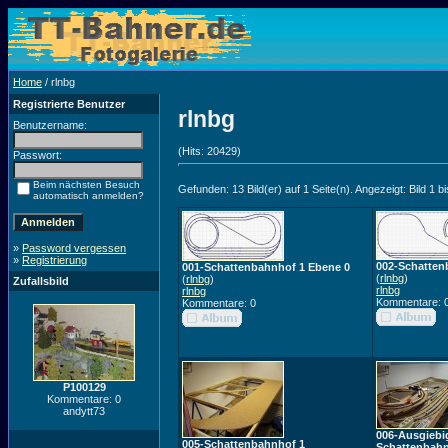
Home
/ rlnbg
Registrierte Benutzer
rlnbg
Benutzername:
(Hits: 20429)
Passwort:
Beim nächsten Besuch
Gefunden: 13 Bild(er) auf 1 Seite(n). Angezeigt: Bild 1 bi
automatisch anmelden?
»
Password vergessen
»
Registrierung
002-Schatten
001-Schattenbahnhof 1 Ebene 0
(
rlnbg
)
(
rlnbg
)
Zufallsbild
rlnbg
rlnbg
Kommentare: 
Kommentare: 0
P100129
Kommentare: 0
andytt73
006-Ausgiebig
005-Schattenbahnhof 1
Schattenbah