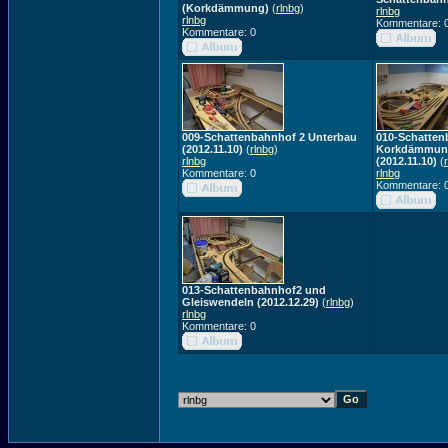
(Korkdämmung)
(
rlnbg
)
rlnbg
rlnbg
Kommentare: 
Kommentare: 0
009-Schattenbahnhof 2 Unterbau
010-Schatten
(2012.11.10)
(
rlnbg
)
Korkdämmung
rlnbg
(2012.11.10)
(
Kommentare: 0
rlnbg
Kommentare: 
013-Schattenbahnhof2 und
Gleiswendeln (2012.12.29)
(
rlnbg
)
rlnbg
Kommentare: 0