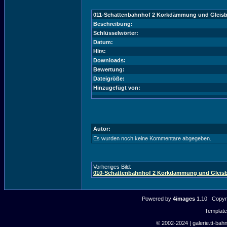
011-Schattenbahnhof 2 Korkdämmung und Gleisba
Beschreibung:
Schlüsselwörter:
Datum:
Hits:
Downloads:
Bewertung:
Dateigröße:
Hinzugefügt von:
Autor:
Es wurden noch keine Kommentare abgegeben.
Vorheriges Bild:
010-Schattenbahnhof 2 Korkdämmung und Gleisba
Powered by
4images
1.10 Copyri
Templat
© 2002-2024 | galerie.tt-bahn