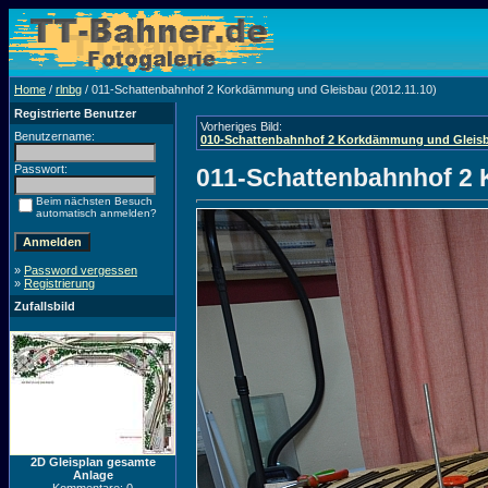
Home
/
rlnbg
/ 011-Schattenbahnhof 2 Korkdämmung und Gleisbau (2012.11.10)
Registrierte Benutzer
Vorheriges Bild:
Benutzername:
010-Schattenbahnhof 2 Korkdämmung und Gleisba
Passwort:
011-Schattenbahnhof 2 
Beim nächsten Besuch
automatisch anmelden?
»
Password vergessen
»
Registrierung
Zufallsbild
2D Gleisplan gesamte
Anlage