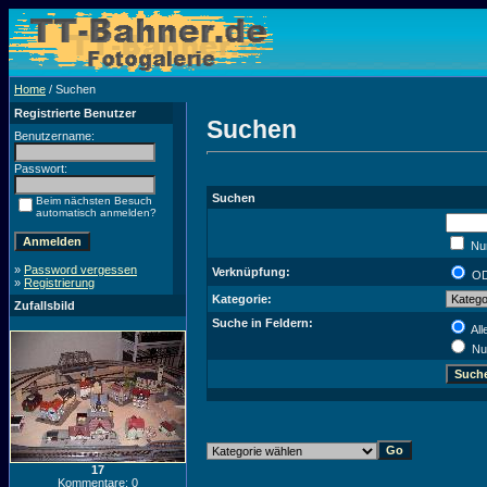
Home
/ Suchen
Registrierte Benutzer
Suchen
Benutzername:
Passwort:
Suchen
Beim nächsten Besuch
automatisch anmelden?
Nur
»
Password vergessen
Verknüpfung:
O
»
Registrierung
Kategorie:
Zufallsbild
Suche in Feldern:
All
Nu
17
Kommentare: 0