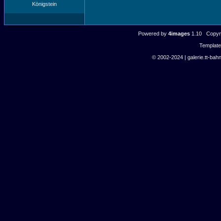
Königstein
Powered by
4images
1.10 Copyri
Templat
© 2002-2024 | galerie.tt-bahn