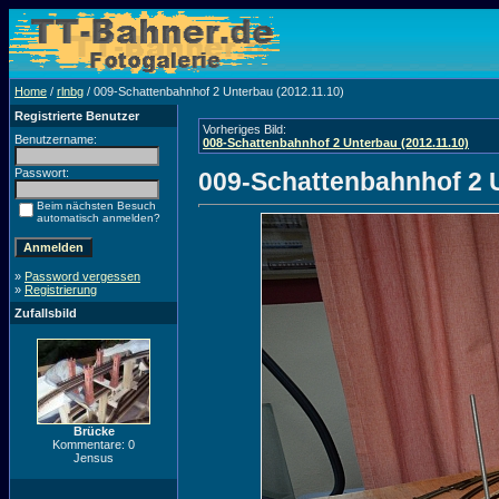
Home
/
rlnbg
/ 009-Schattenbahnhof 2 Unterbau (2012.11.10)
Registrierte Benutzer
Vorheriges Bild:
Benutzername:
008-Schattenbahnhof 2 Unterbau (2012.11.10)
Passwort:
009-Schattenbahnhof 2 U
Beim nächsten Besuch
automatisch anmelden?
»
Password vergessen
»
Registrierung
Zufallsbild
Brücke
Kommentare: 0
Jensus