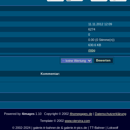
11.11.2012 12:09
6274
0
0.00 (0 Stimme(n))
630.6 KB
rlnbg
Kommentar:
Powered by
4images
1.10 Copyright © 2002
4homepages.de
|
Datenschutzerklärung
Template © 2002
www.vierstra.com
© 2002-2024 | galerie.tt-bahner.de & galerie.tt-pics.de | TT-Bahner | Lokwolf