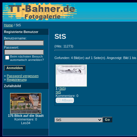
Home
/ StS
Registrierte Benutzer
StS
Benutzername:
(Hits: 11273)
Passwort:
Beim nächsten Besuch
Gefunden: 4 Bild(er) auf 1 Seite(n). Angezeigt: Bild 1 bis
automatisch anmelden?
»
Password vergessen
»
Registrierung
Zufallsbild
1
(
StS
)
StS
Kommentare: 0
175 Blick auf die Stadt
Kommentare: 0
Leo34