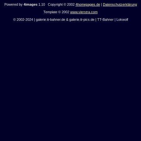
Powered by
4images
1.10 Copyright © 2002
4homepages.de
|
Datenschutzerklärung
Template © 2002
www.vierstra.com
© 2002-2024 | galerie.tt-bahner.de & galerie.tt-pics.de | TT-Bahner | Lokwolf