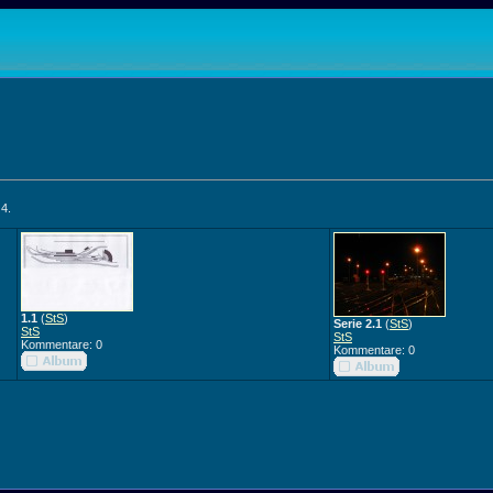
 4.
1.1
(
StS
)
Serie 2.1
(
StS
)
StS
StS
Kommentare: 0
Kommentare: 0