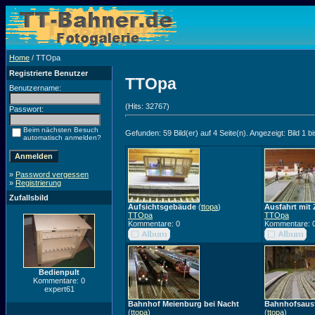
Home
/ TTOpa
Registrierte Benutzer
TTOpa
Benutzername:
(Hits: 32767)
Passwort:
Beim nächsten Besuch
Gefunden: 59 Bild(er) auf 4 Seite(n). Angezeigt: Bild 1 bi
automatisch anmelden?
»
Password vergessen
»
Registrierung
Zufallsbild
Aufsichtsgebäude
(
ttopa
)
Ausfahrt mit 
TTOpa
TTOpa
Kommentare: 0
Kommentare: 
Bedienpult
Kommentare: 0
expert61
Bahnhof Meienburg bei Nacht
Bahnhofsausf
(
ttopa
)
(
ttopa
)