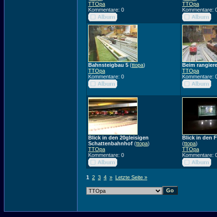
TTOpa
TTOpa
Kommentare: 0
Kommentare: 
Bahnsteigbau 5
(
ttopa
)
Beim rangier
TTOpa
TTOpa
Kommentare: 0
Kommentare: 
Blick in den 20gleisigen
Blick in den
Schattenbahnhof
(
ttopa
)
(
ttopa
)
TTOpa
TTOpa
Kommentare: 0
Kommentare: 
1
2
3
4
»
Letzte Seite »