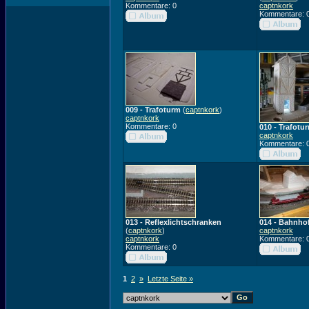
Kommentare: 0
captnkork
Kommentare: 
009 - Trafoturm
(
captnkork
)
captnkork
Kommentare: 0
010 - Trafotu
captnkork
Kommentare: 
013 - Reflexlichtschranken
014 - Bahnho
(
captnkork
)
captnkork
captnkork
Kommentare: 
Kommentare: 0
1
2
»
Letzte Seite »