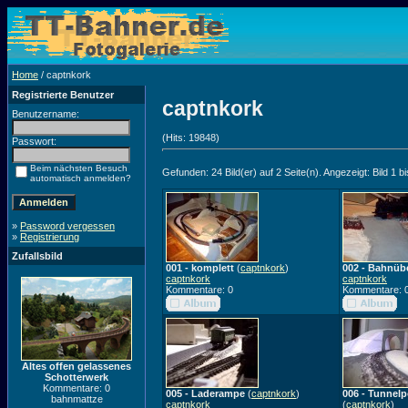
Home
/ captnkork
Registrierte Benutzer
captnkork
Benutzername:
(Hits: 19848)
Passwort:
Beim nächsten Besuch
Gefunden: 24 Bild(er) auf 2 Seite(n). Angezeigt: Bild 1 bi
automatisch anmelden?
»
Password vergessen
»
Registrierung
Zufallsbild
001 - komplett
(
captnkork
)
002 - Bahnüb
captnkork
captnkork
Kommentare: 0
Kommentare: 
Altes offen gelassenes
Schotterwerk
Kommentare: 0
005 - Laderampe
(
captnkork
)
006 - Tunnelp
bahnmattze
captnkork
(
captnkork
)