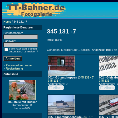
Home
/ 345 131 -7
Registrierte Benutzer
345 131 -7
Benutzername:
(Hits: 16741)
Passwort:
Beim nächsten Besuch
Gefunden: 6 Bild(er) auf 1 Seite(n). Angezeigt: Bild 1 bis
automatisch anmelden?
»
Password vergessen
»
Registrierung
Zufallsbild
001 - Güterschuppen
(
345 131 - 7
)
002 - Gleisab
345 131 -7
345 131 -7
Kommentare: 0
Kommentare: 
Baustelle mit Hucker
Kommentare: 0
hammer095
005 - Empfangsgebäude
(
345 131 -
006 - V 180 i