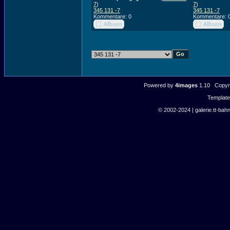
7
)
7
)
345 131 -7
345 131 -7
Kommentare: 0
Kommentare: 
Powered by
4images
1.10 Copyri
Templat
© 2002-2024 | galerie.tt-bahn