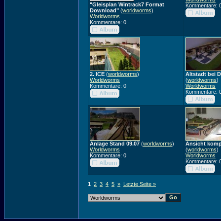
"Gleisplan Wintrack7 Format
Kommentare: 
Download"
(
worldworms
)
Worldworms
Kommentare: 0
2. ICE
(
worldworms
)
Altstadt bei
Worldworms
(
worldworms
)
Kommentare: 0
Worldworms
Kommentare: 
Anlage Stand 09.07
(
worldworms
)
Ansicht kompl
Worldworms
(
worldworms
)
Kommentare: 0
Worldworms
Kommentare: 
1
2
3
4
5
»
Letzte Seite »