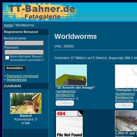
Home
/ Worldworms
Registrierte Benutzer
Worldworms
Benutzername:
(Hits: 32609)
Passwort:
Beim nächsten Besuch
Gefunden: 67 Bild(er) auf 5 Seite(n). Angezeigt: Bild 1 bi
automatisch anmelden?
»
Password vergessen
»
Registrierung
Zufallsbild
"3D Ansicht der Anlage"
"Gleisplan G
(
worldworms
)
(
worldworms
)
Worldworms
Worldworms
Kommentare: 0
Kommentare: 
Bauhof
Kommentare: 0
tt-falk
1,30m IC pur
Worldworms