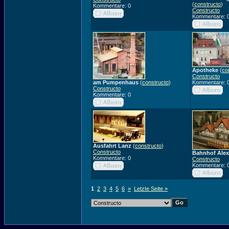
(
constructo
)
Kommentare: 0
Constructo
Kommentare: 
Apotheke
(
co
Constructo
am Pumpenhaus
(
constructo
)
Kommentare: 
Constructo
Kommentare: 0
Ausfahrt Lanz
(
constructo
)
Constructo
Bahnhof Ale
Kommentare: 0
Constructo
Kommentare: 
1
2
3
4
5
6
»
Letzte Seite »