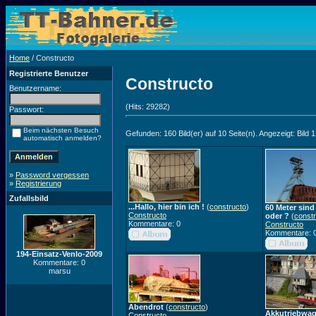
Home
/ Constructo
Registrierte Benutzer
Constructo
Benutzername:
(Hits: 29282)
Passwort:
Beim nächsten Besuch
Gefunden: 160 Bild(er) auf 10 Seite(n). Angezeigt: Bild 1
automatisch anmelden?
»
Password vergessen
»
Registrierung
Zufallsbild
...Hallo, hier bin ich !
(
constructo
)
60 Meter sin
Constructo
oder ?
(
const
Kommentare: 0
Constructo
Kommentare: 
194-Einsatz-Venlo-2009
Kommentare: 0
marsu
Abendrot
(
constructo
)
Akkutriebwag
Constructo