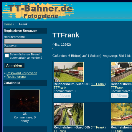
Home
/ TTFrank
Registrierte Benutzer
TTFrank
Benutzername:
(Hits: 12662)
Passwort:
Beim nächsten Besuch
Gefunden: 6 Bild(er) auf 1 Seite(n). Angezeigt: Bild 1 bis
automatisch anmelden?
»
Password vergessen
»
Registrierung
Zufallsbild
Reichelsheim-Sued 001
(
TTFrank
)
Reichelsheim
TTFrank
TTFrank
Kommentare: 0
Kommentare: 
35
Kommentare: 0
chelly
Reichelsheim-Sued 005
(
TTFrank
)
Reichelsheim
TTFrank
TTFrank