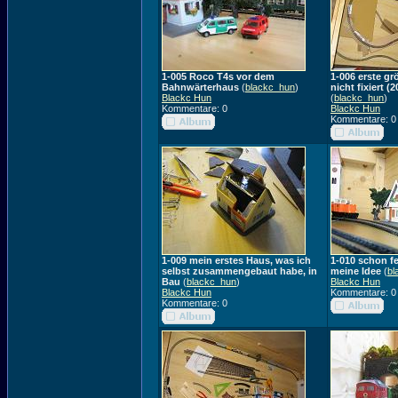
1-005 Roco T4s vor dem
1-006 erste gr
Bahnwärterhaus
(
blackc_hun
)
nicht fixiert (2
Blackc Hun
(
blackc_hun
)
Kommentare: 0
Blackc Hun
Kommentare: 0
1-009 mein erstes Haus, was ich
1-010 schon fe
selbst zusammengebaut habe, in
meine Idee
(
bl
Bau
(
blackc_hun
)
Blackc Hun
Blackc Hun
Kommentare: 0
Kommentare: 0