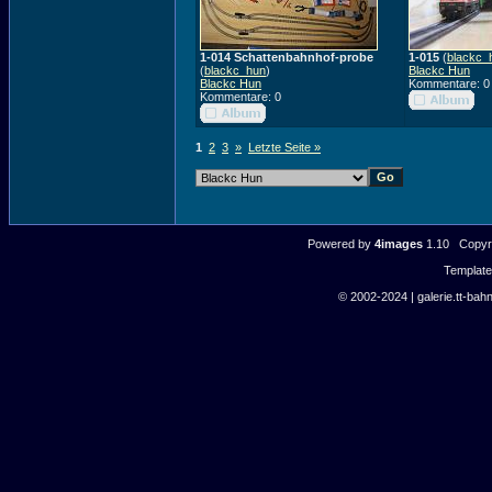
1-014 Schattenbahnhof-probe
1-015
(
blackc_
(
blackc_hun
)
Blackc Hun
Blackc Hun
Kommentare: 0
Kommentare: 0
1
2
3
»
Letzte Seite »
Powered by
4images
1.10 Copyri
Templat
© 2002-2024 | galerie.tt-bahn