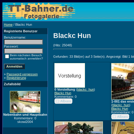
Home
/ Blackc Hun
Registrierte Benutzer
Blackc Hun
Benutzername:
(Hits: 25048)
Passwort:
Beim nächsten Besuch
Gefunden: 33 Bild(er) auf 3 Seite(n). Angezeigt: Bild 1 bi
automatisch anmelden?
»
Password vergessen
»
Registrierung
Zufallsbild
0 Vorstellung
(
blackc_hun
)
Blackc Hun
Kommentare: 0
1-001 das erst
(
blackc_hun
)
Blackc Hun
Kommentare: 0
Nebenbahn und Hauptbahn
Kommentare: 0
skowi2004