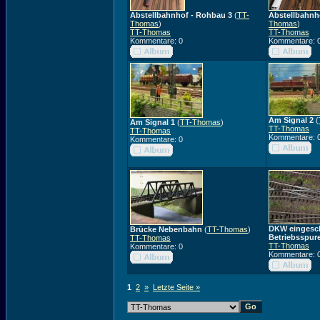
Abstellbahnhof - Rohbau 3
(
TT-
Abstellbahnh
Thomas
)
Thomas
)
TT-Thomas
TT-Thomas
Kommentare: 0
Kommentare: 
Am Signal 2
(
Am Signal 1
(
TT-Thomas
)
TT-Thomas
TT-Thomas
Kommentare: 
Kommentare: 0
DKW eingesch
Brücke Nebenbahn
(
TT-Thomas
)
Betriebsspur
TT-Thomas
TT-Thomas
Kommentare: 0
Kommentare: 
1
2
»
Letzte Seite »