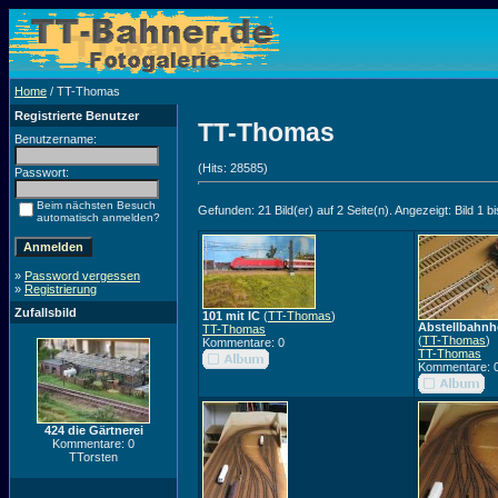
Home
/ TT-Thomas
Registrierte Benutzer
TT-Thomas
Benutzername:
(Hits: 28585)
Passwort:
Beim nächsten Besuch
Gefunden: 21 Bild(er) auf 2 Seite(n). Angezeigt: Bild 1 bi
automatisch anmelden?
»
Password vergessen
»
Registrierung
Zufallsbild
101 mit IC
(
TT-Thomas
)
Abstellbahnho
TT-Thomas
(
TT-Thomas
)
Kommentare: 0
TT-Thomas
Kommentare: 
424 die Gärtnerei
Kommentare: 0
TTorsten