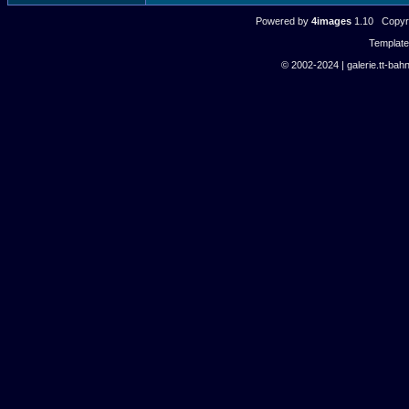
Powered by
4images
1.10 Copyri
Templat
© 2002-2024 | galerie.tt-bahn