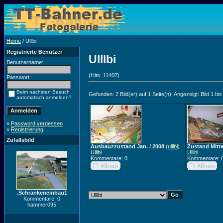
Home
/ Ulllbi
Registrierte Benutzer
Ulllbi
Benutzername:
(Hits: 11407)
Passwort:
Beim nächsten Besuch
Gefunden: 2 Bild(er) auf 1 Seite(n). Angezeigt: Bild 1 bis
automatisch anmelden?
»
Password vergessen
»
Registrierung
Zufallsbild
Ausbauzzustand Jan. / 2008
(
ulllbi
)
Zustand Mitt
Ulllbi
Ulllbi
Kommentare: 0
Kommentare: 
.Schrankeneinbau1
Kommentare: 0
hammer095