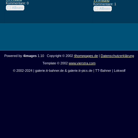
TT-Freund
Kommentare: 0
Kommentare: 1
Powered by
4images
1.10 Copyright © 2002
4homepages.de
|
Datenschutzerklärung
Template © 2002
www.vierstra.com
© 2002-2024 | galerie.tt-bahner.de & galerie.tt-pics.de | TT-Bahner | Lokwolf