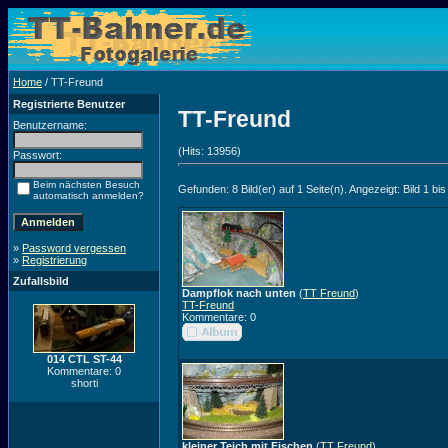
Home
/ TT-Freund
Registrierte Benutzer
TT-Freund
Benutzername:
(Hits: 13956)
Passwort:
Beim nächsten Besuch
Gefunden: 8 Bild(er) auf 1 Seite(n). Angezeigt: Bild 1 bis
automatisch anmelden?
»
Password vergessen
»
Registrierung
Zufallsbild
Dampflok nach unten
(
TT Freund
)
TT-Freund
Kommentare: 0
014 CTL ST-44
Kommentare: 0
shorti
kleiner Teich mit Fischen
(
TT Freund
)