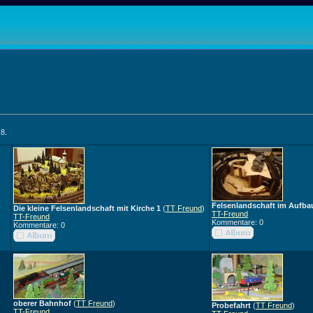
 8.
Felsenlandschaft im Aufba
Die kleine Felsenlandschaft mit Kirche 1
(
TT Freund
)
TT-Freund
TT-Freund
Kommentare: 0
Kommentare: 0
oberer Bahnhof
(
TT Freund
)
Probefahrt
(
TT Freund
)
TT-Freund