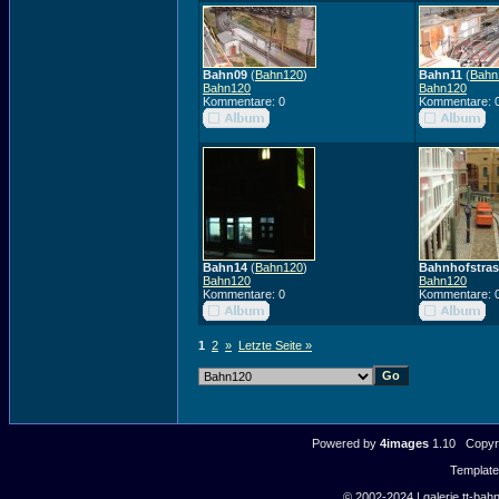
Bahn09
(
Bahn120
)
Bahn11
(
Bahn
Bahn120
Bahn120
Kommentare: 0
Kommentare: 
Bahn14
(
Bahn120
)
Bahnhofstras
Bahn120
Bahn120
Kommentare: 0
Kommentare: 
1
2
»
Letzte Seite »
Powered by
4images
1.10 Copyri
Templat
© 2002-2024 | galerie.tt-bahn