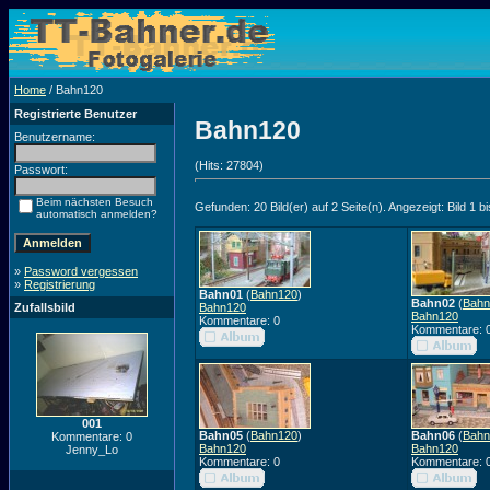
Home
/ Bahn120
Registrierte Benutzer
Bahn120
Benutzername:
(Hits: 27804)
Passwort:
Beim nächsten Besuch
Gefunden: 20 Bild(er) auf 2 Seite(n). Angezeigt: Bild 1 bi
automatisch anmelden?
»
Password vergessen
»
Registrierung
Bahn01
(
Bahn120
)
Bahn02
(
Bahn
Zufallsbild
Bahn120
Bahn120
Kommentare: 0
Kommentare: 
001
Bahn05
(
Bahn120
)
Bahn06
(
Bahn
Kommentare: 0
Bahn120
Bahn120
Jenny_Lo
Kommentare: 0
Kommentare: 