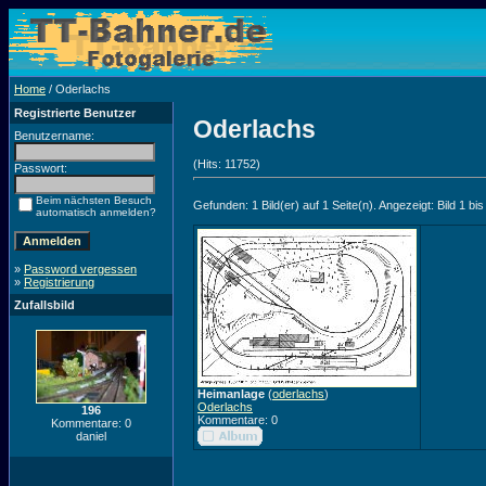
Home
/ Oderlachs
Registrierte Benutzer
Oderlachs
Benutzername:
(Hits: 11752)
Passwort:
Beim nächsten Besuch
Gefunden: 1 Bild(er) auf 1 Seite(n). Angezeigt: Bild 1 bis
automatisch anmelden?
»
Password vergessen
»
Registrierung
Zufallsbild
Heimanlage
(
oderlachs
)
Oderlachs
196
Kommentare: 0
Kommentare: 0
daniel