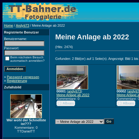
Home
/
Andytt73
/ Meine Anlage ab 2022
Registrierte Benutzer
Meine Anlage ab 2022
Benutzername:
(Hits: 2474)
Passwort:
Beim nächsten Besuch
Gefunden: 2 Bild(er) auf 1 Seite(n). Angezeigt: Bild 1 bis
automatisch anmelden?
»
Password vergessen
»
Registrierung
Zufallsbild
00001
(
andytt73
)
00002
(
andytt
Meine Anlage ab 2022
Meine Anlage 
Kommentare: 0
Kommentare: 
Wer wohl der Schnellste
ist???
Kommentare: 0
TTDanielTT