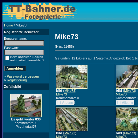
Home
/ Mike73
Registrierte Benutzer
Mike73
Benutzername:
(Hits: 11455)
Passwort:
Beim nächsten Besuch
Gefunden: 12 Bild(er) auf 1 Seite(n). Angezeigt: Bild 1 bi
automatisch anmelden?
»
Password vergessen
»
Registrierung
Zufallsbild
bild
(
Mike73
)
bild
(
Mike73
)
Mike73
Mike73
Kommentare: 0
Kommentare: 
Es geht weiter 030
Kommentare: 0
Psychodad76
bild
(
Mike73
)
bild
(
Mike73
)
Mike73
Mike73