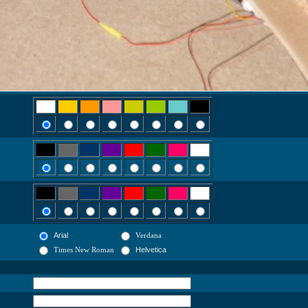
Arial
Verdana
Times New Roman
Helvetica