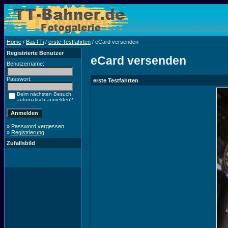
Home
/
BasTTi
/
erste Testfahrten
/ eCard versenden
Registrierte Benutzer
eCard versenden
Benutzername:
Passwort:
erste Testfahrten
Beim nächsten Besuch
automatisch anmelden?
»
Password vergessen
»
Registrierung
Zufallsbild