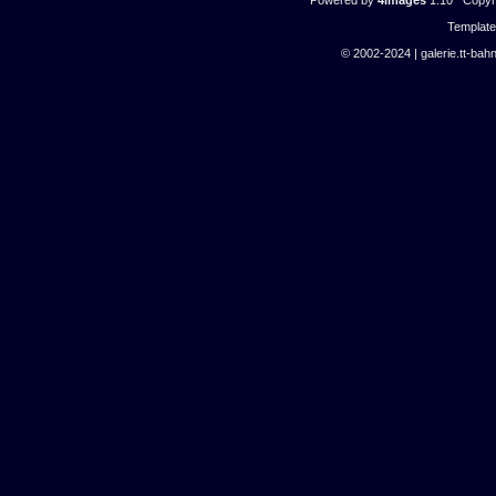
Powered by
4images
1.10 Copyri
Templat
© 2002-2024 | galerie.tt-bahn