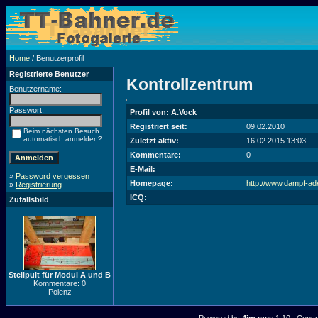
Home
/ Benutzerprofil
Registrierte Benutzer
Kontrollzentrum
Benutzername:
Passwort:
Profil von: A.Vock
Registriert seit:
09.02.2010
Beim nächsten Besuch
automatisch anmelden?
Zuletzt aktiv:
16.02.2015 13:03
Kommentare:
0
E-Mail:
»
Password vergessen
Homepage:
http://www.dampf-ad
»
Registrierung
ICQ:
Zufallsbild
Stellpult für Modul A und B
Kommentare: 0
Polenz