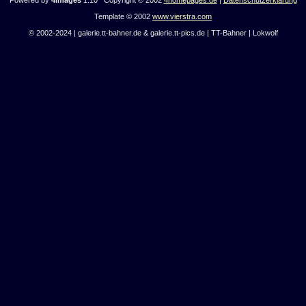
Powered by
4images
1.10 Copyright © 2002
4homepages.de
|
Datenschutzerklärung
Template © 2002
www.vierstra.com
© 2002-2024 | galerie.tt-bahner.de & galerie.tt-pics.de | TT-Bahner | Lokwolf