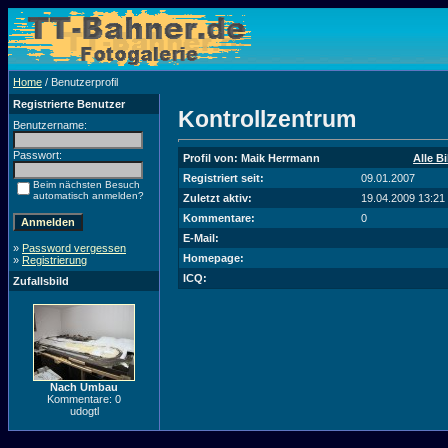
Home
/ Benutzerprofil
Registrierte Benutzer
Kontrollzentrum
Benutzername:
Passwort:
Profil von: Maik Herrmann
Alle B
Registriert seit:
09.01.2007
Beim nächsten Besuch
automatisch anmelden?
Zuletzt aktiv:
19.04.2009 13:21
Kommentare:
0
E-Mail:
»
Password vergessen
Homepage:
»
Registrierung
ICQ:
Zufallsbild
Nach Umbau
Kommentare: 0
udogtl