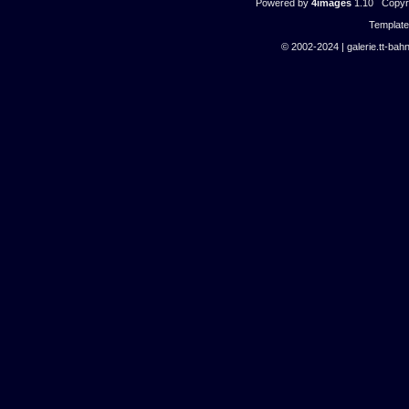
Powered by
4images
1.10 Copyri
Templat
© 2002-2024 | galerie.tt-bahn