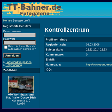
Home
/ Benutzerprofil
Registrierte Benutzer
Kontrollzentrum
Benutzername:
Passwort:
Profil von: rlnbg
Registriert seit:
09.03.2006
Beim nächsten Besuch
automatisch anmelden?
Zuletzt aktiv:
22.11.2014 22:33
Kommentare:
0
E-Mail:
»
Password vergessen
Homepage:
http://www.tt-and-mo
»
Registrierung
ICQ:
Zufallsbild
070 Wohnhaus und
Kaufhalle (Dosse Süd)
Kommentare: 0
Leo34