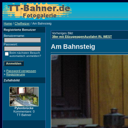
Home
/
Chefheizer
/ Am Bahnsteig
Registrierte Benutzer
Vorheriges Bild:
Benutzername:
38er mit EilzugwagenAusfahrt Ri. WEST
Passwort:
Am Bahnsteig
Beim nächsten Besuch
automatisch anmelden?
»
Password vergessen
»
Registrierung
Zufallsbild
Pylonbrücke
Kommentare: 0
TT-Bahner