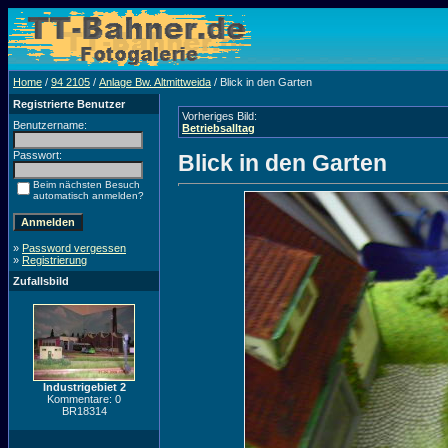
Home
/
94 2105
/
Anlage Bw. Altmittweida
/ Blick in den Garten
Registrierte Benutzer
Vorheriges Bild:
Benutzername:
Betriebsalltag
Passwort:
Blick in den Garten
Beim nächsten Besuch
automatisch anmelden?
»
Password vergessen
»
Registrierung
Zufallsbild
Industrigebiet 2
Kommentare: 0
BR18314