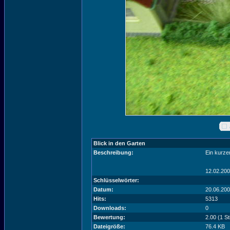
Blick in den Garten
Beschreibung:
Ein kurze
12.02.200
Schlüsselwörter:
Datum:
20.06.200
Hits:
5313
Downloads:
0
Bewertung:
2.00 (1 S
Dateigröße:
76.4 KB