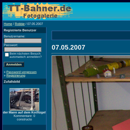
Home
/
Robbie
/ 07.05.2007
Registrierte Benutzer
Benutzername:
Passwort:
07.05.2007
Beim nächsten Besuch
automatisch anmelden?
»
Password vergessen
»
Registrierung
Zufallsbild
der Mann auf dem Kotflügel
Kommentare: 0
constructo