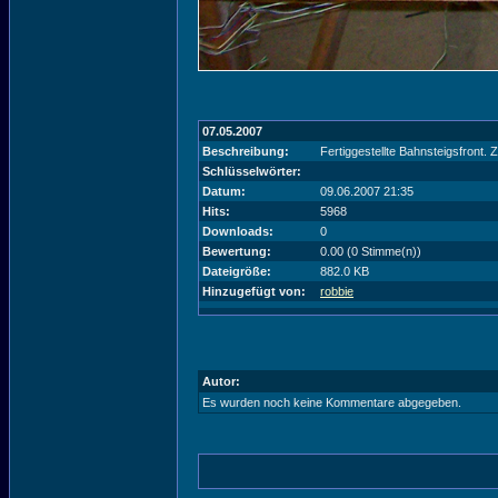
07.05.2007
Beschreibung:
Fertiggestellte Bahnsteigsfront. 
Schlüsselwörter:
Datum:
09.06.2007 21:35
Hits:
5968
Downloads:
0
Bewertung:
0.00 (0 Stimme(n))
Dateigröße:
882.0 KB
Hinzugefügt von:
robbie
Autor:
Es wurden noch keine Kommentare abgegeben.