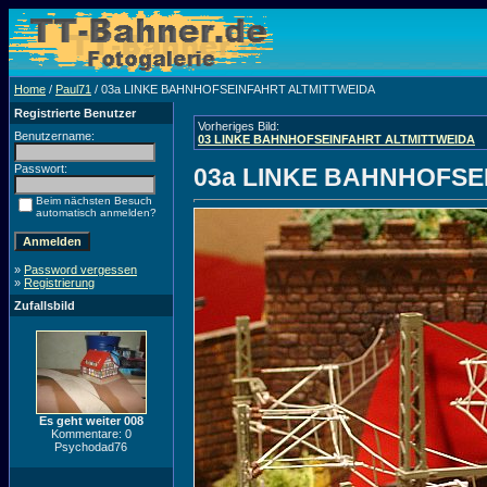
Home
/
Paul71
/ 03a LINKE BAHNHOFSEINFAHRT ALTMITTWEIDA
Registrierte Benutzer
Vorheriges Bild:
Benutzername:
03 LINKE BAHNHOFSEINFAHRT ALTMITTWEIDA
Passwort:
03a LINKE BAHNHOFSE
Beim nächsten Besuch
automatisch anmelden?
»
Password vergessen
»
Registrierung
Zufallsbild
Es geht weiter 008
Kommentare: 0
Psychodad76