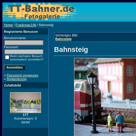
Home
/
Frankmax148
/ Bahnsteig
Registrierte Benutzer
Vorheriges Bild:
Benutzername:
Bahnsteig
Passwort:
Bahnsteig
Beim nächsten Besuch
automatisch anmelden?
»
Password vergessen
»
Registrierung
Zufallsbild
177
Kommentare: 0
daniel