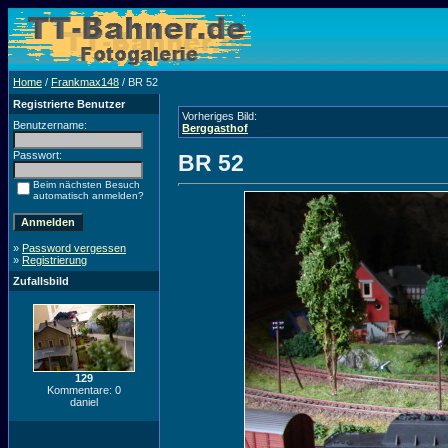
Home
/
Frankmax148
/ BR 52
Registrierte Benutzer
Vorheriges Bild:
Benutzername:
Berggasthof
Passwort:
BR 52
Beim nächsten Besuch
automatisch anmelden?
»
Password vergessen
»
Registrierung
Zufallsbild
129
Kommentare: 0
daniel