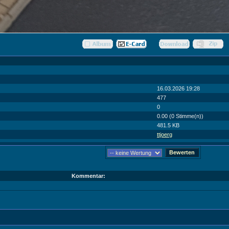
16.03.2026 19:28
477
0
0.00 (0 Stimme(n))
481.5 KB
ttjoerg
Kommentar: