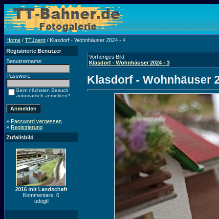
Home
/
TTJoerg
/ Klasdorf - Wohnhäuser 2024 - 4
Registrierte Benutzer
Vorheriges Bild:
Benutzername:
Klasdorf - Wohnhäuser 2024 - 3
Passwort:
Klasdorf - Wohnhäuser 2
Beim nächsten Besuch
automatisch anmelden?
»
Password vergessen
»
Registrierung
Zufallsbild
2016 mit Landschaft
Kommentare: 0
udogtl