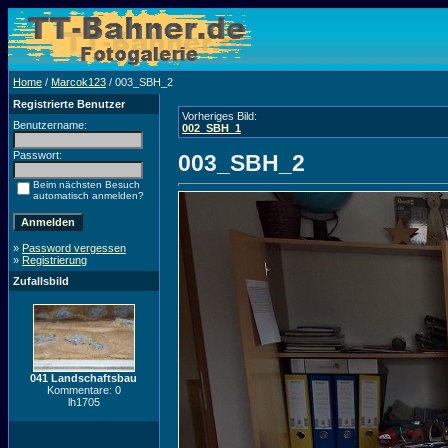
Home
/
Marcok123
/ 003_SBH_2
Registrierte Benutzer
Vorheriges Bild:
Benutzername:
002_SBH_1
Passwort:
003_SBH_2
Beim nächsten Besuch
automatisch anmelden?
»
Password vergessen
»
Registrierung
Zufallsbild
041 Landschaftsbau
Kommentare: 0
lh1705