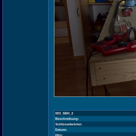
003_SBH_2
Beschreibung:
Schlüsselwörter:
Datum:
Hits: