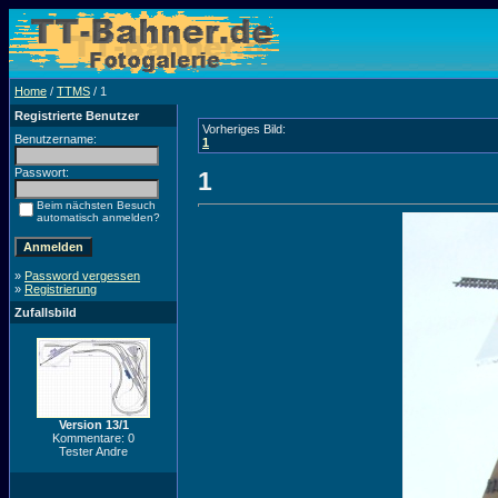
Home
/
TTMS
/ 1
Registrierte Benutzer
Vorheriges Bild:
Benutzername:
1
Passwort:
1
Beim nächsten Besuch
automatisch anmelden?
»
Password vergessen
»
Registrierung
Zufallsbild
Version 13/1
Kommentare: 0
Tester Andre