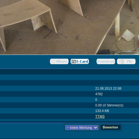
21.08.2013 22:08
4782
0
0.00 (0 Stimme(n))
133.4 KB
TTMS