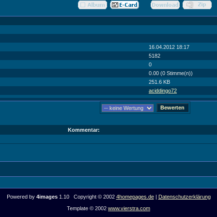
16.04.2012 18:17
5182
0
0.00 (0 Stimme(n))
251.6 KB
aciddingo72
Kommentar:
Powered by
4images
1.10 Copyright © 2002
4homepages.de
|
Datenschutzerklärung
Template © 2002
www.vierstra.com