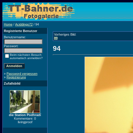
Home
/
Aciddingo72
/ 94
Registrierte Benutzer
Vorheriges Bild:
Benutzername:
89
Passwort:
94
Beim nächsten Besuch
automatisch anmelden?
»
Password vergessen
»
Registrierung
Zufallsbild
die Station Podhradí
Kommentare: 0
livingproof