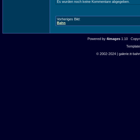
Es wurden noch keine Kommentare abgegeben.
Vorheriges Bild:
Bahn
Powered by
4images
1.10 Copyri
Templat
© 2002-2024 | galerie.tt-bahn