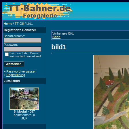
Home
/
TT-Olli
/ bild1
Registrierte Benutzer
Vorheriges Bild:
Benutzername:
Bahn
Passwort:
bild1
Beim nächsten Besuch
automatisch anmelden?
»
Password vergessen
»
Registrierung
Zufallsbild
5. Modul - 057
Kommentare: 0
JUK