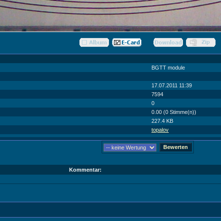
BGTT module
17.07.2011 11:39
7594
0
0.00 (0 Stimme(n))
227.4 KB
topalov
Kommentar: