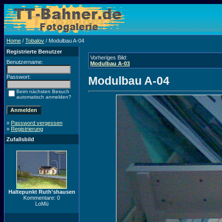
Home
/
Tobalov
/ Modulbau A-04
Registrierte Benutzer
Vorheriges Bild:
Benutzername:
Modulbau A-03
Passwort:
Modulbau A-04
Beim nächsten Besuch
automatisch anmelden?
»
Password vergessen
»
Registrierung
Zufallsbild
Haltepunkt Ruth'shausen
Kommentare: 0
LoMü