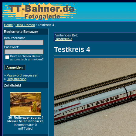
Home
/
Delta-Romeo
/ Testkreis 4
Registrierte Benutzer
Vorheriges Bild:
Benutzername:
Testkreis 3
Passwort:
Testkreis 4
Beim nächsten Besuch
automatisch anmelden?
»
Password vergessen
»
Registrierung
Zufallsbild
36_Rollwagenzug auf
kleiner Muehlenbrücke
Kommentare: 0
miTTglied