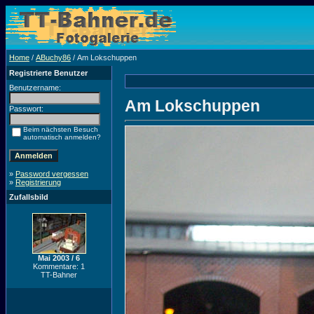
Home
/
ABuchy86
/ Am Lokschuppen
Registrierte Benutzer
Benutzername:
Am Lokschuppen
Passwort:
Beim nächsten Besuch
automatisch anmelden?
»
Password vergessen
»
Registrierung
Zufallsbild
Mai 2003 / 6
Kommentare: 1
TT-Bahner