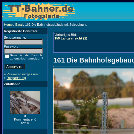
Home
/
Basti
/ 161 Die Bahnhofsgebäude mit Beleuchtung
Registrierte Benutzer
Vorheriges Bild:
Benutzername:
159 Längsansicht (2)
Passwort:
Beim nächsten Besuch
161 Die Bahnhofsgebäud
automatisch anmelden?
»
Password vergessen
»
Registrierung
Zufallsbild
c
Kommentare: 0
hdf90