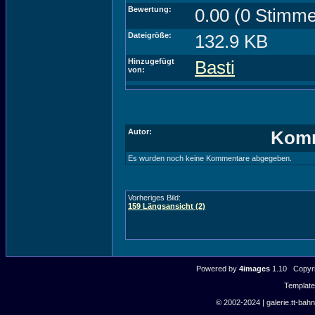
Bewertung:
0.00 (0 Stimme
Dateigröße:
132.9 KB
Hinzugefügt
Basti
von:
Autor:
Komm
Es wurden noch keine Kommentare abgegeben.
Vorheriges Bild:
159 Längsansicht (2)
Powered by
4images
1.10 Copyri
Templat
© 2002-2024 | galerie.tt-bahn