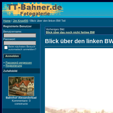
Home
/
Jim Knopf99
/ Blick über den linken BW Teil
Registrierte Benutzer
Vorheriges Bild:
Benutzername:
Blick über das noch nicht fertige BW
Passwort:
Blick über den linken BW
Beim nächsten Besuch
automatisch anmelden?
»
Password vergessen
»
Registrierung
Zufallsbild
Bahnhof Alexanderbad
Kommentare: 0
constructo