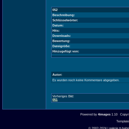
052
Beschreibung:
Schlüsselwörter:
Datum:
Hits:
Downloads:
Bewertung:
Dateigröße:
Hinzugefügt von:
Autor:
Es wurden noch keine Kommentare abgegeben.
Vorheriges Bild:
051
Powered by
4images
1.10 Copyri
Templat
© 2002-2024 | galerie.tt-bahn