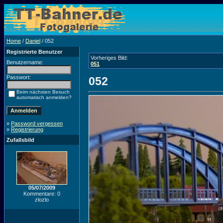
Home
/
Daniel
/ 052
Registrierte Benutzer
Vorheriges Bild:
Benutzername:
051
Passwort:
052
Beim nächsten Besuch
automatisch anmelden?
»
Password vergessen
»
Registrierung
Zufallsbild
05/07/2009
Kommentare: 0
zlozlo