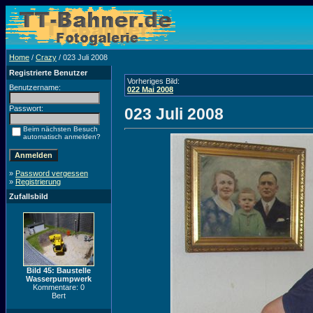
Home
/
Crazy
/ 023 Juli 2008
Registrierte Benutzer
Vorheriges Bild:
Benutzername:
022 Mai 2008
Passwort:
023 Juli 2008
Beim nächsten Besuch
automatisch anmelden?
»
Password vergessen
»
Registrierung
Zufallsbild
Bild 45: Baustelle
Wasserpumpwerk
Kommentare: 0
Bert