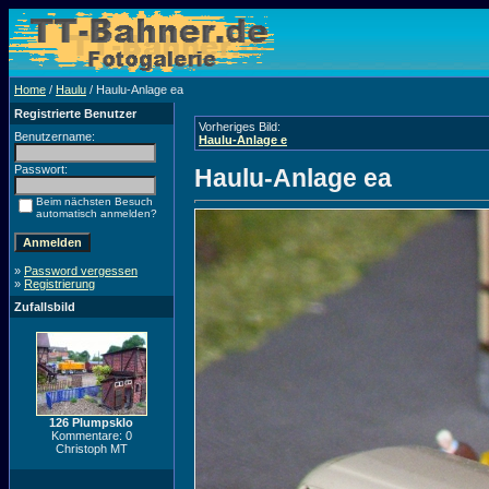
Home
/
Haulu
/ Haulu-Anlage ea
Registrierte Benutzer
Vorheriges Bild:
Benutzername:
Haulu-Anlage e
Passwort:
Haulu-Anlage ea
Beim nächsten Besuch
automatisch anmelden?
»
Password vergessen
»
Registrierung
Zufallsbild
126 Plumpsklo
Kommentare: 0
Christoph MT