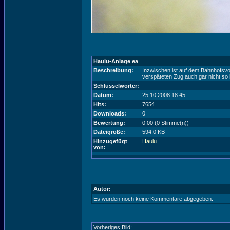
Haulu-Anlage ea
Beschreibung:
Inzwischen ist auf dem Bahnhofsvor
verspäteten Zug auch gar nicht so 
Schlüsselwörter:
Datum:
25.10.2008 18:45
Hits:
7654
Downloads:
0
Bewertung:
0.00 (0 Stimme(n))
Dateigröße:
594.0 KB
Hinzugefügt
Haulu
von:
Autor:
Es wurden noch keine Kommentare abgegeben.
Vorheriges Bild: