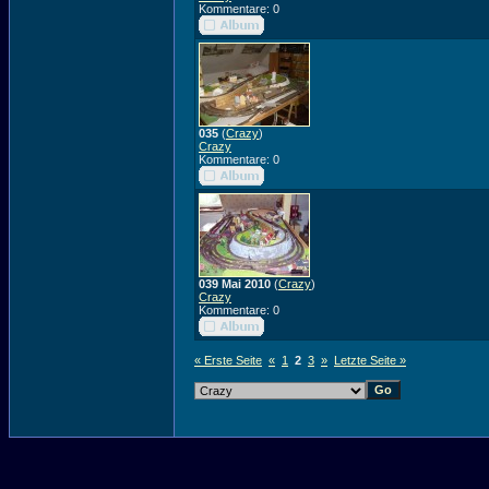
Kommentare: 0
035
(
Crazy
)
Crazy
Kommentare: 0
039 Mai 2010
(
Crazy
)
Crazy
Kommentare: 0
« Erste Seite
«
1
2
3
»
Letzte Seite »