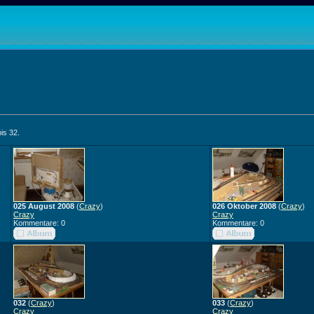
bis 32.
025 August 2008
(
Crazy
)
026 Oktober 2008
(
Crazy
)
Crazy
Crazy
Kommentare: 0
Kommentare: 0
032
(
Crazy
)
033
(
Crazy
)
Crazy
Crazy