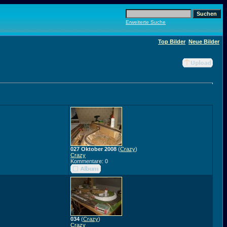
Erweiterte Suche
Top Bilder
Neue Bilder
027 Oktober 2008
(
Crazy
)
Crazy
Kommentare: 0
034
(
Crazy
)
Crazy