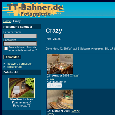
Home
/ Crazy
Registrierte Benutzer
Crazy
Benutzername:
(Hits: 21185)
Passwort:
Beim nächsten Besuch
Gefunden: 42 Bild(er) auf 3 Seite(n). Angezeigt: Bild 17 
automatisch anmelden?
»
Password vergessen
»
Registrierung
Zufallsbild
024 August 2008
(
Crazy
)
Crazy
Kommentare: 0
Klo-Geschichten
Kommentare: 0
Psychodad76
028 Oktober 2008
(
Crazy
)
Crazy