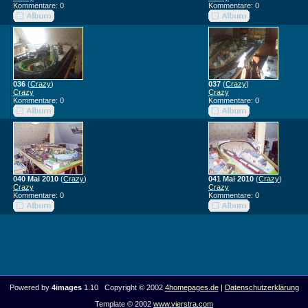
Kommentare: 0
Kommentare: 0
036
(
Crazy
)
037
(
Crazy
)
Crazy
Crazy
Kommentare: 0
Kommentare: 0
040 Mai 2010
(
Crazy
)
041 Mai 2010
(
Crazy
)
Crazy
Crazy
Kommentare: 0
Kommentare: 0
Powered by
4images
1.10 Copyright © 2002
4homepages.de
|
Datenschutzerklärung
Template © 2002
www.vierstra.com