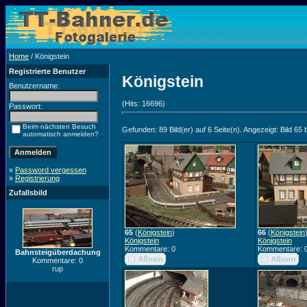
Home
/ Königstein
Registrierte Benutzer
Königstein
Benutzername:
(Hits: 16696)
Passwort:
Beim nächsten Besuch
Gefunden: 89 Bild(er) auf 6 Seite(n). Angezeigt: Bild 65 
automatisch anmelden?
»
Password vergessen
»
Registrierung
Zufallsbild
65
(
Königstein
)
66
(
Königstein
Königstein
Königstein
Kommentare: 0
Kommentare: 
Bahnsteigüberdachung
Kommentare: 0
rup