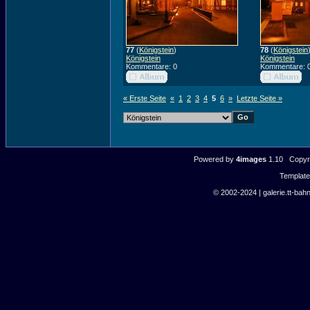
77
(
Königstein
)
78
(
Königstein
Königstein
Königstein
Kommentare: 0
Kommentare: 
« Erste Seite
«
1
2
3
4
5
6
»
Letzte Seite »
Powered by
4images
1.10 Copyri
Templat
© 2002-2024 | galerie.tt-bahn