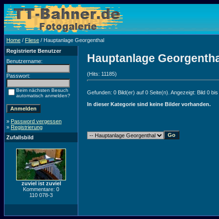
Home
/
Fliese
/ Hauptanlage Georgenthal
Registrierte Benutzer
Hauptanlage Georgentha
Benutzername:
(Hits: 11185)
Passwort:
Beim nächsten Besuch
Gefunden: 0 Bild(er) auf 0 Seite(n). Angezeigt: Bild 0 bis
automatisch anmelden?
In dieser Kategorie sind keine Bilder vorhanden.
»
Password vergessen
»
Registrierung
Zufallsbild
zuviel ist zuviel
Kommentare: 0
110 078-3