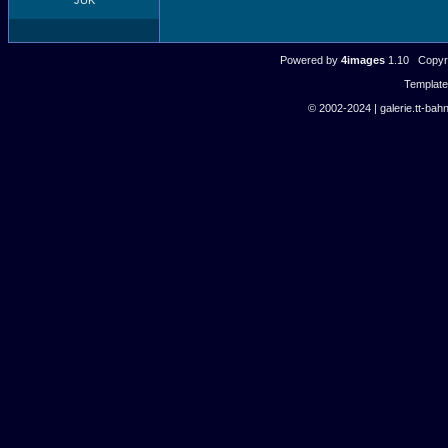
JUK
Powered by
4images
1.10 Copyri
Templat
© 2002-2024 | galerie.tt-bahn