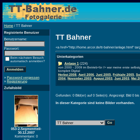
Home
/ TT Bahner
Registrierte Benutzer
TT Bahner
Benutzername:
<a href="http://home.arcor.de/tt-bahner/anlage.html" ta
Passwort:
Unterkategorien
Beim nächsten Besuch
automatisch anmelden?
Anlage 1
(224)
von 2000 - 2009 im Betrieb<br /> war meine erste selbs
komplett Digital
,
,
,
,
Herbst 2008
April 2006
Juni 2005
Frühjahr 2005
So
»
Password vergessen
,
,
,
,
2004
November 2003
August 2003
Juni 2003
Mai 2
»
Registrierung
Zufallsbild
Gefunden: 0 Bild(er) auf 0 Seite(n). Angezeigt: Bild 0 bis
In dieser Kategorie sind keine Bilder vorhanden.
053-2.Segmentteil-
30.12.2007
Kommentare: 0